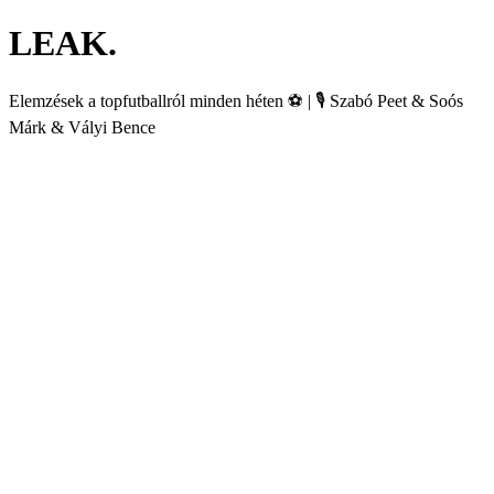
LEAK.
Elemzések a topfutballról minden héten ⚽️ | 🎙️ Szabó Peet & Soós
Márk & Vályi Bence